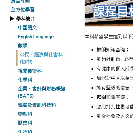
摘星計劃
課程目
全方位學習
學科簡介
中國語文
本科希望學生達到以下
English Language
數學
擴闊知識基礎；
公民、經濟與社會科
能夠計劃自己的學
(初中)
有健康的個人成
視覺藝術科
加深對中國以至世
化學科
擁有堅毅的意志
企業、會計與財務概論
(BAFS)
擴闊知識基礎；
電腦及資訊科技科
應用批判性思考
物理科
能從社會及人文的
歷史科
生物科