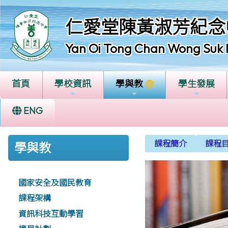
仁愛堂陳黃淑芳紀念
Yan Oi Tong Chan Wong Suk 
首頁
學校資訊
學與教
學生發展
ENG
課程簡介
課程
學與教
國家安全及國民教育
課程架構
資訊科技互動學習