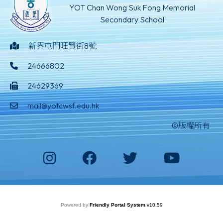
YOT Chan Wong Suk Fong Memorial
Secondary School
新界屯門旺賢街8號
24666802
24629369
mail@yotcwsf.edu.hk
©版權所有
Powered by
Friendly Portal System
v
10.59