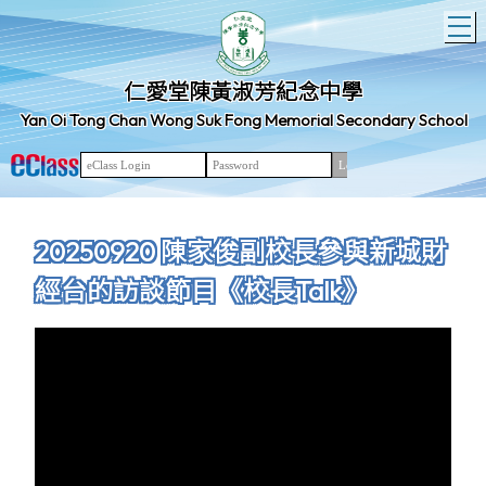
T
仁愛堂陳黃淑芳紀念中學
Yan Oi Tong Chan Wong Suk Fong Memorial Secondary School
20250920 陳家俊副校長參與新城財
經台的訪談節目《校長Talk》