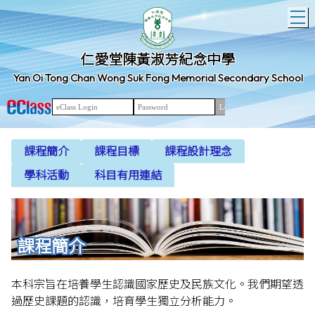
T
仁愛堂陳黃淑芳紀念中學
Yan Oi Tong Chan Wong Suk Fong Memorial Secondary School
課程簡介
課程目標
課程設計理念
學科活動
科目有用連結
課程簡介
本科宗旨在培養學生認識國家歷史及民族文化。我們期望透
過歷史課題的認識，培育學生獨立分析能力。