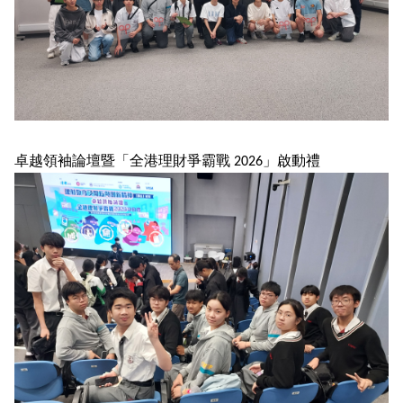
卓越領袖論壇暨「全港理財爭霸戰 2026」啟動禮