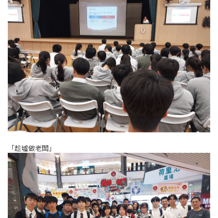
「趁墟做老闆」